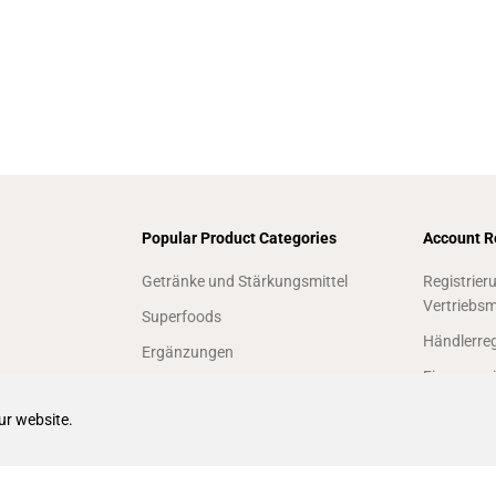
Popular Product Categories
Account R
Getränke und Stärkungsmittel
Registrier
Vertriebsm
Superfoods
Händlerreg
Ergänzungen
Firmenregi
Tee Baum
Firmen-Lo
ur website.