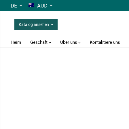
ZUM INHALT
DE
AUD
SPRINGEN
Katalog ansehen
Heim
Geschäft
Über uns
Kontaktiere uns