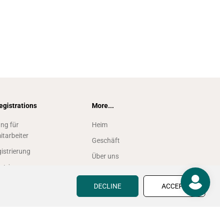
egistrations
More...
ung für
Heim
itarbeiter
Geschäft
istrierung
Über uns
strierung
Kontaktiere uns
gin
DECLINE
ACCEPT
Referral Rewards Program
Großhandel
Finden Sie einen Fachhändler